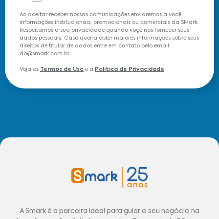
Ao aceitar receber nossas comunicações enviaremos a você
informações institucionais, promocionais ou comerciais da SMark.
Respeitamos a sua privacidade quando voçê nos fornecer seus
dados pessoais. Caso queira obter maiores informações sobre seus
direitos de titular de dados entre em contato pelo email
do@smark.com.br
Veja os
Termos de Uso
e a
Política de Privacidade
A Smark é a parceira ideal para guiar o seu negócio na