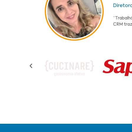
Diretor
“Trabalh
CRM traz