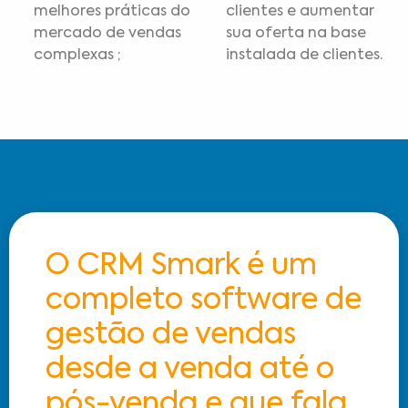
melhores práticas do
clientes e aumentar
mercado de vendas
sua oferta na base
complexas ;
instalada de clientes.
O CRM Smark é um
completo software de
gestão de vendas
desde a venda até o
pós-venda e que fala