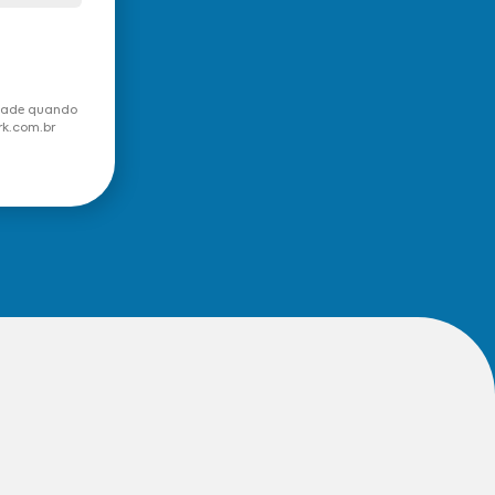
idade quando
rk.com.br