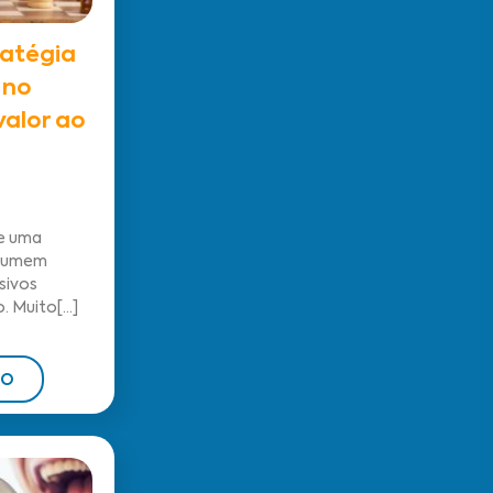
ratégia
 no
valor ao
de uma
esumem
sivos
 Muito[...]
DO