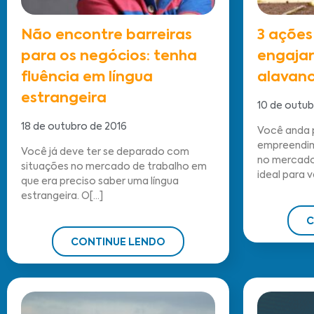
Não encontre barreiras
3 ações
para os negócios: tenha
engajar
fluência em língua
alavanc
estrangeira
10 de outub
18 de outubro de 2016
Você anda 
empreendim
Você já deve ter se deparado com
no mercado
situações no mercado de trabalho em
ideal para ve
que era preciso saber uma língua
estrangeira. O[...]
C
CONTINUE LENDO