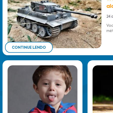
al
24 
Voc
mét
CONTINUE LENDO