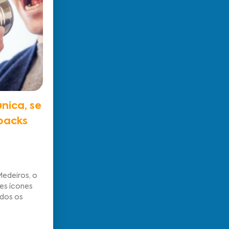
nica, se
backs
edeiros, o
des ícones
odos os