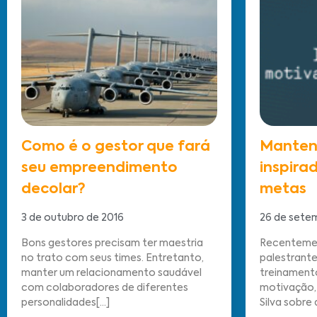
Como é o gestor que fará
Manten
seu empreendimento
inspira
decolar?
metas
3 de outubro de 2016
26 de sete
Bons gestores precisam ter maestria
Recenteme
no trato com seus times. Entretanto,
palestrante
manter um relacionamento saudável
treinament
com colaboradores de diferentes
motivação, 
personalidades[...]
Silva sobre 