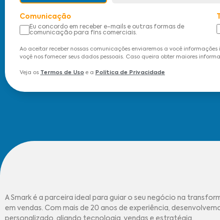
Comunicação
Eu concordo em receber e-mails e outras formas de
comunicação para fins comerciais.
Ao aceitar receber nossas comunicações enviaremos a você informações 
voçê nos fornecer seus dados pessoais. Caso queira obter maiores informa
Veja os
Termos de Uso
e a
Política de Privacidade
A Smark é a parceira ideal para guiar o seu negócio na transfor
em vendas. Com mais de 20 anos de experiência, desenvolve
personalizado, aliando tecnologia, vendas e estratégia.