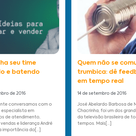
ha seu time
Quem não se comu
do e batendo
trumbica: dê feed
em tempo real
mbro de 2016
14 de setembro de 2016
nte conversamos com o
José Abelardo Barbosa de M
 especialista em
Chacrinha, foi um dos gran
os de atendimento,
da televisão brasileira de t
vendas e liderança André
tempos. Mais[...]
a importância do[...]