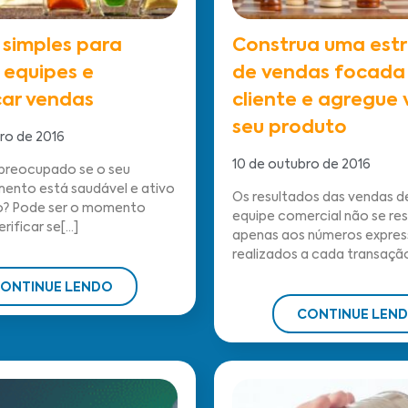
 simples para
Construa uma est
 equipes e
de vendas focada
ar vendas
cliente e agregue 
seu produto
ro de 2016
10 de outubro de 2016
preocupado se o seu
ento está saudável e ativo
Os resultados das vendas 
? Pode ser o momento
equipe comercial não se r
rificar se[...]
apenas aos números expres
realizados a cada transação.
ONTINUE LENDO
CONTINUE LEN