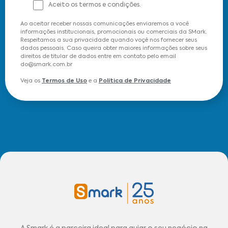
Aceito os termos e condições.
Ao aceitar receber nossas comunicações enviaremos a você
informações institucionais, promocionais ou comerciais da SMark.
Respeitamos a sua privacidade quando voçê nos fornecer seus
dados pessoais. Caso queira obter maiores informações sobre seus
direitos de titular de dados entre em contato pelo email
do@smark.com.br
Veja os
Termos de Uso
e a
Política de Privacidade