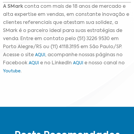
A SMark
conta com mais de 18 anos de mercado e
alta expertise em vendas, em constante inovação e
clientes referenciais que atestam sua solidez, a
SMark é o parceiro ideal para suas estratégias de
venda. Entre em contato pelo (51) 3226 9530 em
Porto Alegre/RS ou (11) 4118.3195 em São Paulo/SP.
Acesse o site
, acompanhe nossas páginas no
AQUI
Facebook
e no LinkedIn
e nosso canal no
AQUI
AQUI
.
Youtube