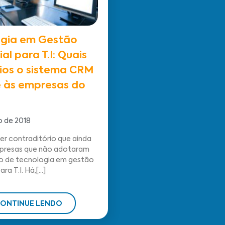
ogia em Gestão
l para T.I: Quais
ios o sistema CRM
 às empresas do
o de 2018
r contraditório que ainda
presas que não adotaram
o de tecnologia em gestão
a T.I. Há,[...]
ONTINUE LENDO