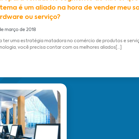
stema é um aliado na hora de vender meu s
rdware ou serviço?
de março de 2018
a ter uma estratégia matadora no comércio de produtos e servi
nologia, você precisa contar com os melhores aliados[...]