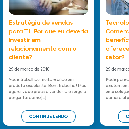
Estratégia de vendas
Tecnol
para T.I: Por que eu deveria
Comercia
investir em
benefíc
relacionamento com o
oferece
cliente?
setor?
29 de março de 2018
29 de març
Você trabalhou muito e criou um
Pode parece
produto excelente. Bom trabalho! Mas
existam em
agora, você precisa vendê-lo e surge a
uma soluçã
pergunta: como[...]
comercial par
CONTINUE LENDO
C