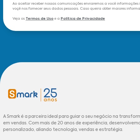
Ao aceitar receber nossas comunicações enviaremos a você informações 
voçê nos fornecer seus dados pessoais. Caso queira obter maiores informa
Veja os
Termos de Uso
e a
Política de Privacidade
A Smark é a parceira ideal para guiar o seu negócio na transfor
em vendas. Com mais de 20 anos de experiência, desenvolve
personalizado, aliando tecnologia, vendas e estratégia.