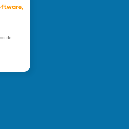
oftware,
ços de