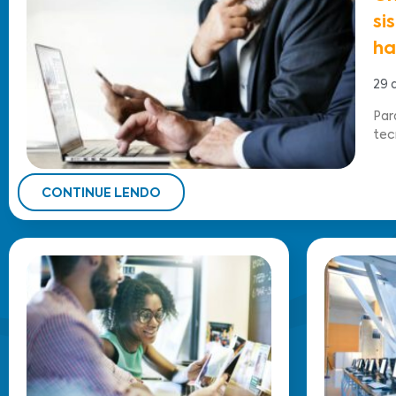
si
ha
29 
Par
tec
CONTINUE LENDO