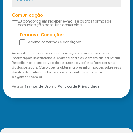
Comunicação
Eu concordo em receber e-mails e outras formas de
comunicação para fins comerciais.
Termos e Condições
Aceito os termos e condições.
Ao aceitar receber nossas comunicações enviaremos a você
informações institucionais, promocionais ou comerciais da SMark.
Respeitamos a sua privacidade quando voçê nos fornecer seus
dados pessoais. Caso queira obter maiores informações sobre seus
direitos de titular de dados entre em contato pelo email
do@smark.com.br
Veja os
Termos de Uso
e a
Política de Privacidade