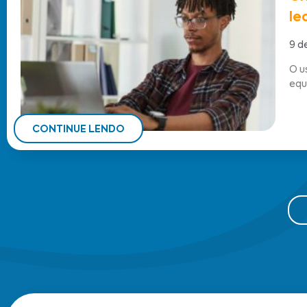
le
9 d
O u
equ
CONTINUE LENDO