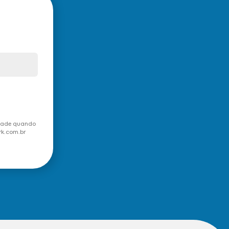
idade quando
rk.com.br