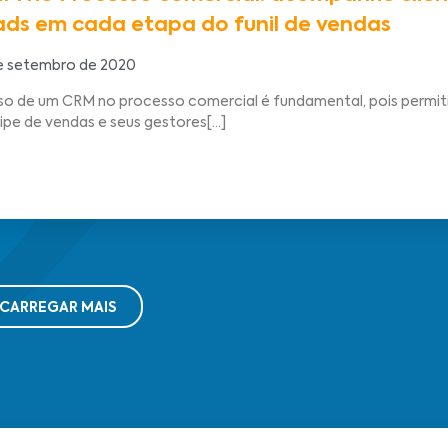
ads em cada etapa do funil de vendas
e setembro de 2020
so de um CRM no processo comercial é fundamental, pois permiti
ipe de vendas e seus gestores[...]
CARREGAR MAIS