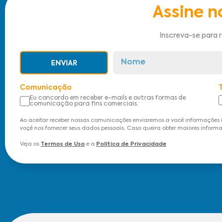
Assine n
Inscreva-se para 
ENVIAR
Comunicação
Eu concordo em receber e-mails e outras formas de
comunicação para fins comerciais.
Ao aceitar receber nossas comunicações enviaremos a você informações 
voçê nos fornecer seus dados pessoais. Caso queira obter maiores informa
Veja os
Termos de Uso
e a
Política de Privacidade