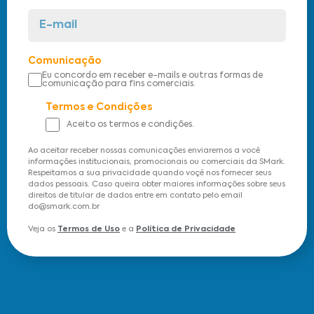
Comunicação
Eu concordo em receber e-mails e outras formas de
comunicação para fins comerciais.
Termos e Condições
Aceito os termos e condições.
Ao aceitar receber nossas comunicações enviaremos a você
informações institucionais, promocionais ou comerciais da SMark.
Respeitamos a sua privacidade quando voçê nos fornecer seus
dados pessoais. Caso queira obter maiores informações sobre seus
direitos de titular de dados entre em contato pelo email
do@smark.com.br
Veja os
Termos de Uso
e a
Política de Privacidade