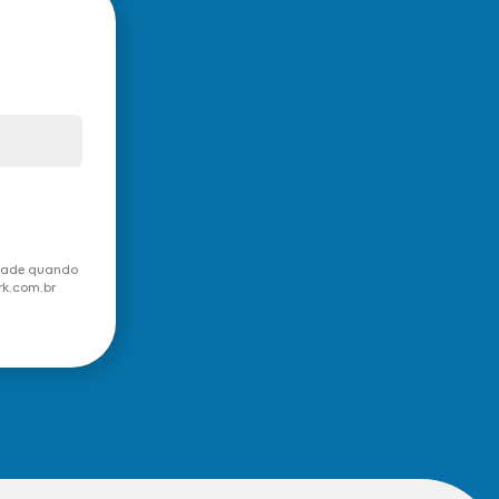
idade quando
rk.com.br