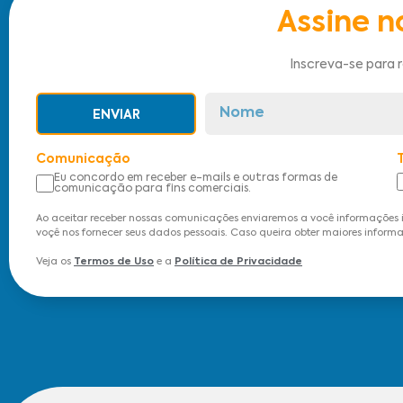
Assine n
Inscreva-se para 
ENVIAR
Comunicação
Eu concordo em receber e-mails e outras formas de
comunicação para fins comerciais.
Ao aceitar receber nossas comunicações enviaremos a você informações 
voçê nos fornecer seus dados pessoais. Caso queira obter maiores informa
Veja os
Termos de Uso
e a
Política de Privacidade