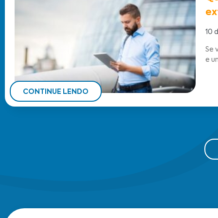
ex
10 
Se 
e u
CONTINUE LENDO