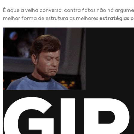
É aquela velha conversa: contra fatos não há argumen
melhor forma de estrutura as melhores
estratégias 