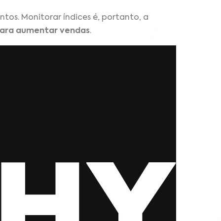
tos. Monitorar índices é, portanto, a
para aumentar vendas
.