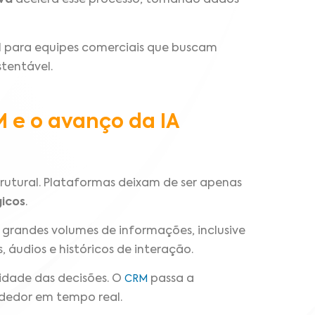
iva
acelera esse processo, tornando dados
l para equipes comerciais que buscam
stentável.
e o avanço da IA
utural. Plataformas deixam de ser apenas
gicos
.
 grandes volumes de informações, inclusive
, áudios e históricos de interação.
idade das decisões. O
passa a
CRM
ndedor em tempo real.