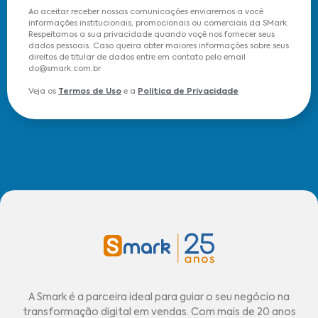
Ao aceitar receber nossas comunicações enviaremos a você
informações institucionais, promocionais ou comerciais da SMark.
Respeitamos a sua privacidade quando voçê nos fornecer seus
dados pessoais. Caso queira obter maiores informações sobre seus
direitos de titular de dados entre em contato pelo email
do@smark.com.br
Veja os
Termos de Uso
e a
Política de Privacidade
A Smark é a parceira ideal para guiar o seu negócio na
transformação digital em vendas. Com mais de 20 anos