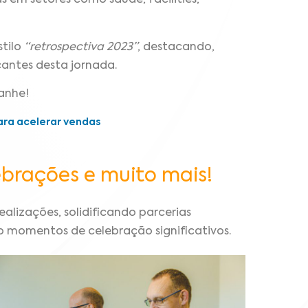
s em setores como saúde, facilities,
tilo
“retrospectiva 2023”
, destacando,
antes desta jornada.
anhe!
ara acelerar vendas
ebrações e muito mais!
alizações, solidificando parcerias
o momentos de celebração significativos.