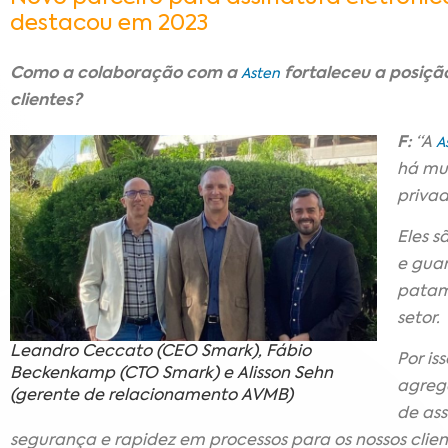
destacou em 2023
Como a colaboração com a
fortaleceu a posiçã
Asten
clientes?
F:
“A
A
há mui
privad
Eles s
e gua
patama
setor.
Leandro Ceccato (CEO Smark), Fábio
Por is
Beckenkamp (CTO Smark) e Alisson Sehn
agreg
(gerente de relacionamento AVMB)
de as
segurança e rapidez em processos para os nossos client