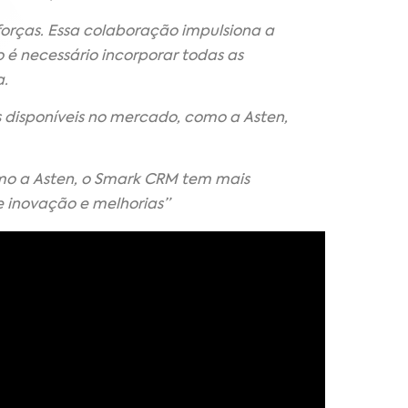
orças. Essa colaboração impulsiona a
 é necessário incorporar todas as
a.
s disponíveis no mercado, como a Asten,
mo a Asten, o Smark CRM tem mais
de inovação e melhorias”