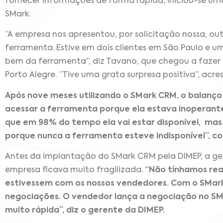
fornecer informações de forma rápida, iniciou-se um
SMark.
“A empresa nos apresentou, por solicitação nossa, outr
ferramenta. Estive em dois clientes em São Paulo e 
bem da ferramenta”, diz Tavano, que chegou a fazer 
Porto Alegre. “Tive uma grata surpresa positiva”, acre
Após nove meses utilizando o SMark CRM, o balanço
acessar a ferramenta porque ela estava inoperante
que em 98% do tempo ela vai estar disponível, mas
porque nunca a ferramenta esteve indisponível”, 
Antes da implantação do SMark CRM pela DIMEP, a ge
empresa ficava muito fragilizada.
“Não tínhamos rea
estivessem com os nossos vendedores. Com o SMark
negociações. O vendedor lança a negociação no S
muito rápida”, diz o gerente da DIMEP.