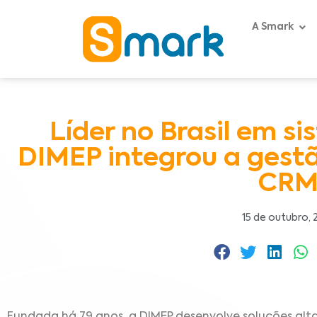
A Smark
Líder no Brasil em s
DIMEP integrou a gest
CR
15 de outubro, 
Fundada há 79 anos, a DIMEP desenvolve soluções alt