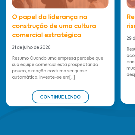
O papel da liderança na
Re
construção de uma cultura
ri
comercial estratégica
29 d
31 de julho de 2026
Res
aco
Resumo Quando uma empresa percebe que
can
sua equipe comercial está prospectando
mud
pouco, a reação costuma ser quase
desp
automática. Investe-se em[...]
CONTINUE LENDO