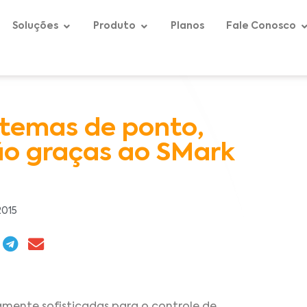
Soluções
Produto
Planos
Fale Conosco
istemas de ponto,
ão graças ao SMark
M
2015
amente sofisticadas para o controle de