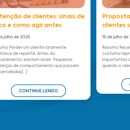
tenção de clientes: sinais de
Proposta
sco e como agir antes
clientes
e julho de 2026
16 de julho de
umo Perder um cliente raramente
Resumo Receb
ntece de repente. Antes do
costuma repr
celamento, existem sinais. Pequenas
importantes d
anças de comportamento que passam
quando o clien
ercebidas[...]
CONTINUE LENDO