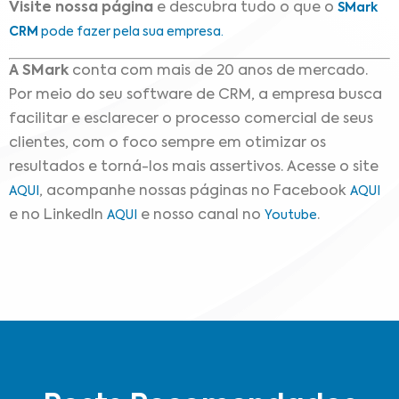
Visite nossa página
e descubra tudo o que o
SMark
CRM
pode fazer pela sua empresa.
A SMark
conta com mais de 20 anos de mercado.
Por meio do seu software de CRM, a empresa busca
facilitar e esclarecer o processo comercial de seus
clientes, com o foco sempre em otimizar os
resultados e torná-los mais assertivos. Acesse o site
, acompanhe nossas páginas no Facebook
AQUI
AQUI
e no LinkedIn
e nosso canal no
.
AQUI
Youtube