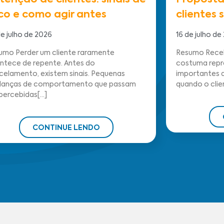
tenção de clientes: sinais de
Proposta
sco e como agir antes
clientes
e julho de 2026
16 de julho de
umo Perder um cliente raramente
Resumo Receb
ntece de repente. Antes do
costuma repr
celamento, existem sinais. Pequenas
importantes d
anças de comportamento que passam
quando o clien
ercebidas[...]
CONTINUE LENDO