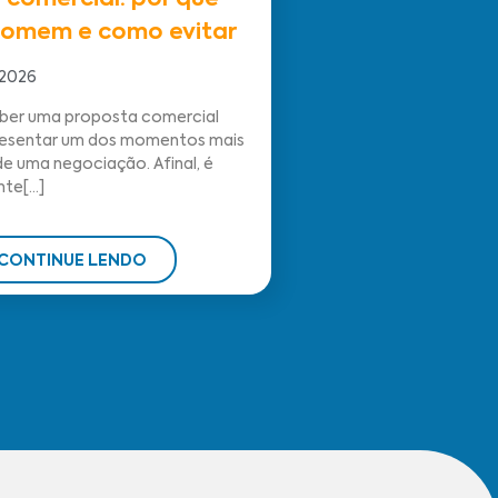
 comercial: por que
 somem e como evitar
 2026
er uma proposta comercial
esentar um dos momentos mais
e uma negociação. Afinal, é
te[...]
CONTINUE LENDO