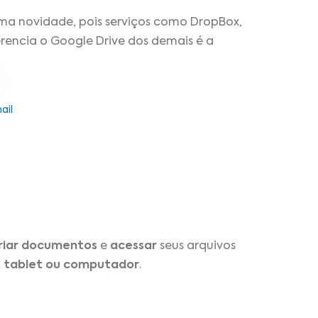
a novidade, pois serviços como DropBox,
erencia o Google Drive dos demais é a
ail
riar documentos
e
acessar
seus arquivos
, tablet ou computador
.