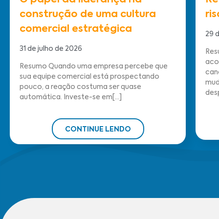
O papel da liderança na
Re
construção de uma cultura
ri
comercial estratégica
29 d
31 de julho de 2026
Res
aco
Resumo Quando uma empresa percebe que
can
sua equipe comercial está prospectando
mud
pouco, a reação costuma ser quase
desp
automática. Investe-se em[...]
CONTINUE LENDO