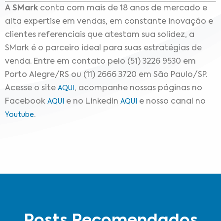
A SMark
conta com mais de 18 anos de mercado e
alta expertise em vendas, em constante inovação e
clientes referenciais que atestam sua solidez, a
SMark é o parceiro ideal para suas estratégias de
venda. Entre em contato pelo (51) 3226 9530 em
Porto Alegre/RS ou (11) 2666 3720 em São Paulo/SP.
Acesse o site
, acompanhe nossas páginas no
AQUI
Facebook
e no LinkedIn
e nosso canal no
AQUI
AQUI
.
Youtube
Posts Recomendados