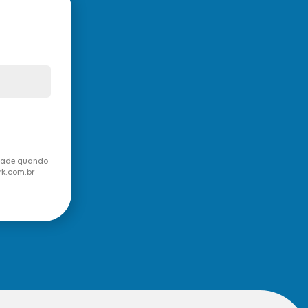
idade quando
rk.com.br