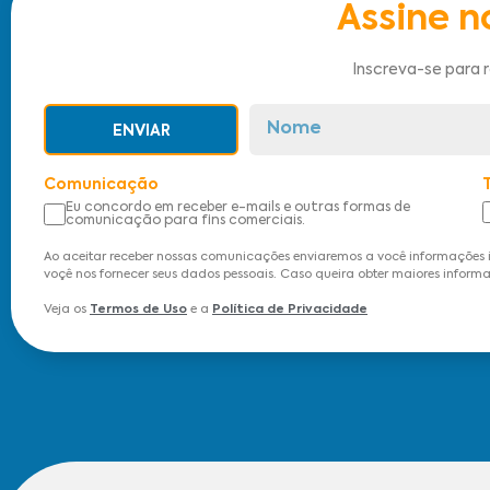
Assine n
Inscreva-se para 
ENVIAR
Comunicação
Eu concordo em receber e-mails e outras formas de
comunicação para fins comerciais.
Ao aceitar receber nossas comunicações enviaremos a você informações 
voçê nos fornecer seus dados pessoais. Caso queira obter maiores informa
Veja os
Termos de Uso
e a
Política de Privacidade